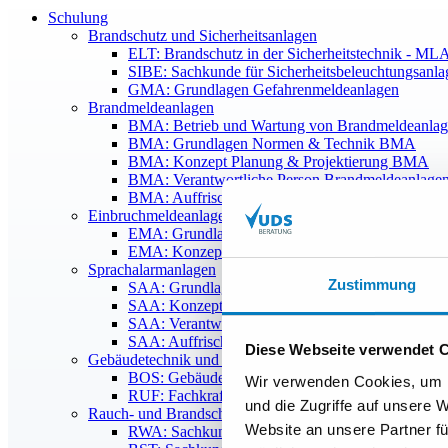
Schulung
Brandschutz und Sicherheitsanlagen
ELT: Brandschutz in der Sicherheitstechnik -
SIBE: Sachkunde für Sicherheitsbeleuchtungsanla
GMA: Grundlagen Gefahrenmeldeanlagen
Brandmeldeanlagen
BMA: Betrieb und Wartung von Brandmeldeanla
BMA: Grundlagen Normen & Technik BMA
BMA: Konzept Planung & Projektierung BMA
BMA: Verantwortliche Person Brandmeldeanlage
BMA: Auffrischung BMA+SAA: BMA in der Pra
Einbruchmeldeanlagen
EMA: Grundlagen Einbruchmeldeanlagen, Norme
EMA: Konzept, Planung & Projektierung Einbruc
Sprachalarmanlagen
Zustimmung
SAA: Grundlagen, Sachkunde Akustik und Elektr
SAA: Konzept Planung & Projektierung SAA
SAA: Verantwortliche Person Sprachalarmanlagen
SAA: Auffrischung - Neues SAA ENS AMOK S
Diese Webseite verwendet 
Gebäudetechnik und Vernetzung
BOS: Gebäudefunk – Grundlagen, Planung & Proj
Wir verwenden Cookies, um I
RUF: Fachkraft & Fachplaner für Rufanlagen D
und die Zugriffe auf unsere 
Rauch- und Brandschutztechnik
Website an unsere Partner fü
RWA: Sachkunde für Rauch-Wärme-Abzugsanlag