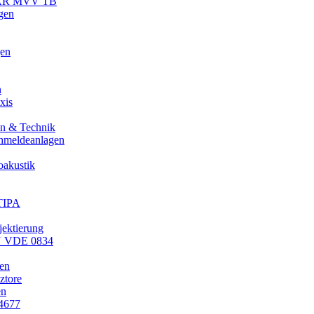
 MLAR MVV TB
gen
gen
n
xis
n & Technik
hmeldeanlagen
oakustik
TIPA
ektierung
IN VDE 0834
en
ztore
en
14677