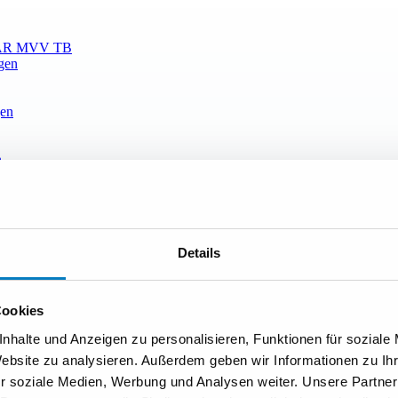
 MLAR MVV TB
gen
gen
n
xis
n & Technik
hmeldeanlagen
Details
oakustik
TIPA
Cookies
ektierung
nhalte und Anzeigen zu personalisieren, Funktionen für soziale
IN VDE 0834
Website zu analysieren. Außerdem geben wir Informationen zu I
r soziale Medien, Werbung und Analysen weiter. Unsere Partner
en