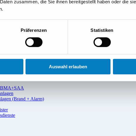
ztore
 Daten zusammen, die Sie ihnen bereitgestellt haben oder die s
en
n.
14677
Praxis
Präferenzen
Statistiken
n BMA+SAA
Auswahl erlauben
eurbüros
erheitsanlagen
gen BMA+SAA
anlagen
nlagen (Brand + Alarm)
ster
sdienste