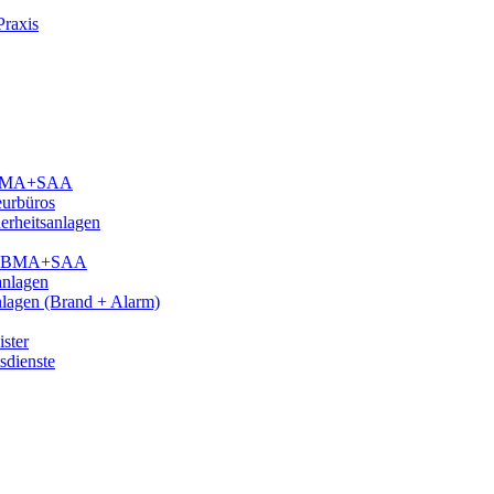
Praxis
n BMA+SAA
eurbüros
erheitsanlagen
gen BMA+SAA
anlagen
nlagen (Brand + Alarm)
ster
sdienste