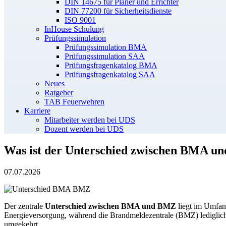
DIN 14675 für Planer und Errichter
DIN 77200 für Sicherheitsdienste
ISO 9001
InHouse Schulung
Prüfungssimulation
Prüfungssimulation BMA
Prüfungssimulation SAA
Prüfungsfragenkatalog BMA
Prüfungsfragenkatalog SAA
Neues
Ratgeber
TAB Feuerwehren
Karriere
Mitarbeiter werden bei UDS
Dozent werden bei UDS
Was ist der Unterschied zwischen BMA 
07.07.2026
Der zentrale
Unterschied zwischen BMA und BMZ
liegt im Umfan
Energieversorgung, während die Brandmeldezentrale (BMZ) lediglich d
umgekehrt.