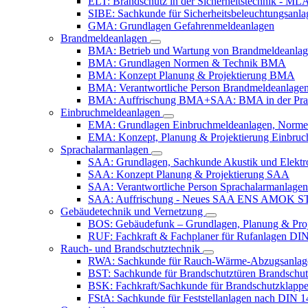
ELT: Brandschutz in der Sicherheitstechnik -
SIBE: Sachkunde für Sicherheitsbeleuchtungsanla
GMA: Grundlagen Gefahrenmeldeanlagen
Brandmeldeanlagen
BMA: Betrieb und Wartung von Brandmeldeanla
BMA: Grundlagen Normen & Technik BMA
BMA: Konzept Planung & Projektierung BMA
BMA: Verantwortliche Person Brandmeldeanlage
BMA: Auffrischung BMA+SAA: BMA in der Pra
Einbruchmeldeanlagen
EMA: Grundlagen Einbruchmeldeanlagen, Norme
EMA: Konzept, Planung & Projektierung Einbruc
Sprachalarmanlagen
SAA: Grundlagen, Sachkunde Akustik und Elektr
SAA: Konzept Planung & Projektierung SAA
SAA: Verantwortliche Person Sprachalarmanlagen
SAA: Auffrischung - Neues SAA ENS AMOK S
Gebäudetechnik und Vernetzung
BOS: Gebäudefunk – Grundlagen, Planung & Proj
RUF: Fachkraft & Fachplaner für Rufanlagen D
Rauch- und Brandschutztechnik
RWA: Sachkunde für Rauch-Wärme-Abzugsanlag
BST: Sachkunde für Brandschutztüren Brandschut
BSK: Fachkraft/Sachkunde für Brandschutzklapp
FStA: Sachkunde für Feststellanlagen nach DIN 