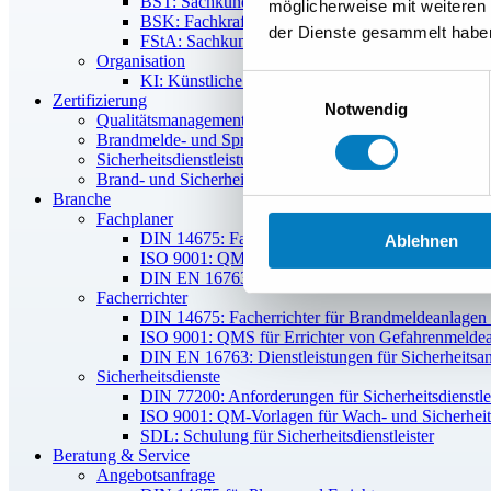
BST: Sachkunde für Brandschutztüren Brandschut
möglicherweise mit weiteren
BSK: Fachkraft/Sachkunde für Brandschutzklapp
der Dienste gesammelt habe
FStA: Sachkunde für Feststellanlagen nach DIN 
Organisation
KI: Künstliche Intelligenz – Anwendungen in der 
Einwilligungsauswahl
Zertifizierung
Notwendig
Qualitätsmanagement
Brandmelde- und Sprachalarmanlagen
Sicherheitsdienstleistungen
Brand- und Sicherheitsanlagen
Branche
Fachplaner
DIN 14675: Fachplaner für Brandmeldeanlage
Ablehnen
ISO 9001: QM-Systeme für Planungs- und Ingeni
DIN EN 16763: Brandsicherheitsanlagen und Sich
Facherrichter
DIN 14675: Facherrichter für Brandmeldeanla
ISO 9001: QMS für Errichter von Gefahrenmelde
DIN EN 16763: Dienstleistungen für Sicherheitsa
Sicherheitsdienste
DIN 77200: Anforderungen für Sicherheitsdienstlei
ISO 9001: QM-Vorlagen für Wach- und Sicherheit
SDL: Schulung für Sicherheitsdienstleister
Beratung & Service
Angebotsanfrage