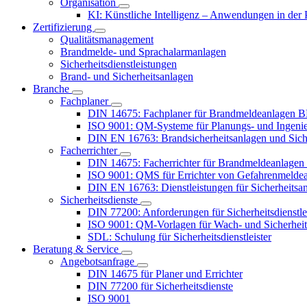
Organisation
KI: Künstliche Intelligenz – Anwendungen in der 
Zertifizierung
Qualitätsmanagement
Brandmelde- und Sprachalarmanlagen
Sicherheitsdienstleistungen
Brand- und Sicherheitsanlagen
Branche
Fachplaner
DIN 14675: Fachplaner für Brandmeldeanlage
ISO 9001: QM-Systeme für Planungs- und Ingeni
DIN EN 16763: Brandsicherheitsanlagen und Sich
Facherrichter
DIN 14675: Facherrichter für Brandmeldeanla
ISO 9001: QMS für Errichter von Gefahrenmelde
DIN EN 16763: Dienstleistungen für Sicherheitsa
Sicherheitsdienste
DIN 77200: Anforderungen für Sicherheitsdienstlei
ISO 9001: QM-Vorlagen für Wach- und Sicherheit
SDL: Schulung für Sicherheitsdienstleister
Beratung & Service
Angebotsanfrage
DIN 14675 für Planer und Errichter
DIN 77200 für Sicherheitsdienste
ISO 9001