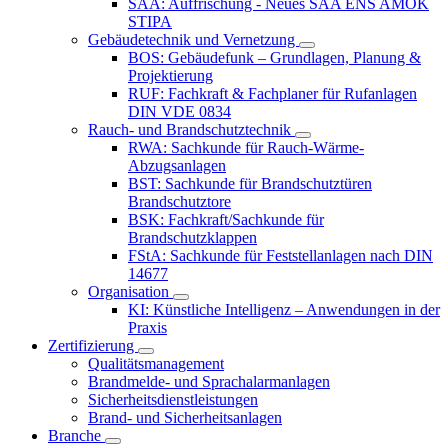
SAA: Auffrischung - Neues SAA ENS AMOK
STIPA
Gebäudetechnik und Vernetzung
BOS: Gebäudefunk – Grundlagen, Planung &
Projektierung
RUF: Fachkraft & Fachplaner für Rufanlagen
DIN VDE 0834
Rauch- und Brandschutztechnik
RWA: Sachkunde für Rauch-Wärme-
Abzugsanlagen
BST: Sachkunde für Brandschutztüren
Brandschutztore
BSK: Fachkraft/Sachkunde für
Brandschutzklappen
FStA: Sachkunde für Feststellanlagen nach DIN
14677
Organisation
KI: Künstliche Intelligenz – Anwendungen in der
Praxis
Zertifizierung
Qualitätsmanagement
Brandmelde- und Sprachalarmanlagen
Sicherheitsdienstleistungen
Brand- und Sicherheitsanlagen
Branche