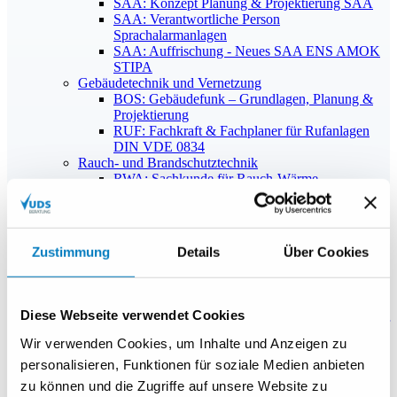
SAA: Konzept Planung & Projektierung SAA
SAA: Verantwortliche Person
Sprachalarmanlagen
SAA: Auffrischung - Neues SAA ENS AMOK
STIPA
Gebäudetechnik und Vernetzung
BOS: Gebäudefunk – Grundlagen, Planung &
Projektierung
RUF: Fachkraft & Fachplaner für Rufanlagen
DIN VDE 0834
Rauch- und Brandschutztechnik
RWA: Sachkunde für Rauch-Wärme-
Abzugsanlagen
BST: Sachkunde für Brandschutztüren
Brandschutztore
BSK: Fachkraft/Sachkunde für
Zustimmung
Details
Über Cookies
Brandschutzklappen
FStA: Sachkunde für Feststellanlagen nach DIN
14677
Organisation
Diese Webseite verwendet Cookies
KI: Künstliche Intelligenz – Anwendungen in der
Praxis
Wir verwenden Cookies, um Inhalte und Anzeigen zu
Zertifizierung
personalisieren, Funktionen für soziale Medien anbieten
Qualitätsmanagement
zu können und die Zugriffe auf unsere Website zu
Brandmelde- und Sprachalarmanlagen