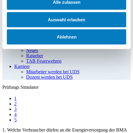
Alle zulassen
DIN 14675 für Planer und Errichter
DIN 77200 für Sicherheitsdienste
ISO 9001
InHouse Schulung
Auswahl erlauben
Prüfungssimulation
Prüfungssimulation BMA
Prüfungssimulation SAA
Ablehnen
Prüfungsfragenkatalog BMA
Prüfungsfragenkatalog SAA
Neues
Ratgeber
TAB Feuerwehren
Karriere
Mitarbeiter werden bei UDS
Dozent werden bei UDS
Prüfungs
Simulator
1
2
3
4
5
1. Welche Verbraucher dürfen an die Energieversorgung der BMA